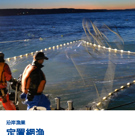
沿岸漁業
定置網漁