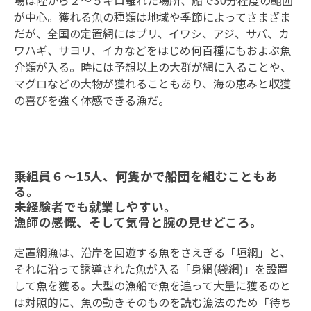
が中心。獲れる魚の種類は地域や季節によってさまざま
だが、全国の定置網にはブリ、イワシ、アジ、サバ、カ
ワハギ、サヨリ、イカなどをはじめ何百種にもおよぶ魚
介類が入る。時には予想以上の大群が網に入ることや、
マグロなどの大物が獲れることもあり、海の恵みと収獲
の喜びを強く体感できる漁だ。
乗組員６〜15人、何隻かで船団を組むこともあ
る。
未経験者でも就業しやすい。
漁師の感慨、そして気骨と腕の見せどころ。
定置網漁は、沿岸を回遊する魚をさえぎる「垣網」と、
それに沿って誘導された魚が入る「身網(袋網)」を設置
して魚を獲る。大型の漁船で魚を追って大量に獲るのと
は対照的に、魚の動きそのものを読む漁法のため「待ち