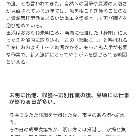
の漁」とも言われてきた。自然への回帰や資源の大切さ
が見直されている近年では、魚を根こそぎ獲ることのな
い資源管理型漁業あるいは省エネ漁業として再び脚光を
浴び始めている。
出港はおおむね未明ごろ。漁場に仕掛けた「身網」に入
った魚を船内に取り込む。この「網起こし」と呼ばれる
作業におおよそ１〜２時間かかる。もっとも人手が必要
な作業で、新人漁師にとってやりがいを感じられる瞬間
といえる。
未明に出港、収獲〜選別作業の後、昼頃には仕事
が終わる日が多い。
漁場でふたたび網を仕掛けた後、市場のある港へ向か
う。
その日の成果次第だが、明け方には帰港し、水揚と魚