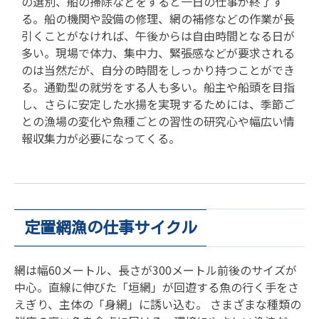
の選別、船の掃除などをすると一日の仕事が終了す
る。船の機関や設備の修理、網の補修などの作業が長
引くことがなければ、午後からは自由時間となる日が
多い。現場で体力、集中力、緊張感などが要求される
のは当然だが、自分の時間をしっかり持つことができ
る。通勤型の就労をする人も多い。船主や船頭を目指
し、さらに安定した水揚を実現するためには、季節ご
との漁場の変化や魚種ごとの習性の研究心や幅広い情
報収集力が必要になってくる。
定置網漁の仕事サイクル
網は幅60メートル、長さが300メートル前後のサイズが
中心。直線に伸びた「垣網」が回遊する魚の行く手をさ
えぎり、主体の「身網」に誘い込む。 さまざまな種類の