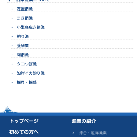
定置網漁
まき網漁
小型底曳き網漁
釣り漁
養殖業
刺網漁
タコつぼ漁
沿岸イカ釣り漁
採貝・採藻
トップページ
漁業の紹介
初めての方へ
沖合・遠洋漁業