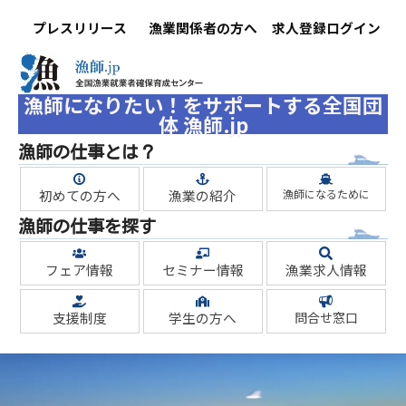
プレスリリース
漁業関係者の方へ
求人登録ログイン
漁師になりたい！をサポートする全国団
体 漁師.jp
漁師の仕事とは？
初めての方へ
漁業の紹介
漁師になるために
漁師の仕事を探す
フェア情報
セミナー情報
漁業求人情報
支援制度
学生の方へ
問合せ窓口