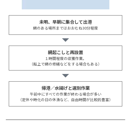
未明、早朝に集合して出港
網のある場所まではおおむね30分程度
網起こしと再設置
１時間程度の収獲作業。
（船上で網の修繕などをする場合もある）
帰港／水揚げと選別作業
午前中にすべての作業が終わる場合が多い
（定休や時化の日の休漁など、自由時間が比較的豊富）