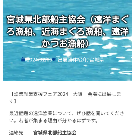
宮城県北部船主協会（遠洋まぐ
ろ漁船、近海まぐろ漁船、遠洋
かつお漁船）
2024/02/06
出展団体紹介
,
宮城県
【漁業就業支援フェア2024 大阪 会場に出展しま
す】
最近話題の遠洋漁業について、ぜひ話を聞いてくださ
い。若者が集まる理由が分かるはずです。
連絡先
宮城県北部船主協会